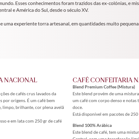
 mundo. Esses conhecimentos foram trazidos das ex-colónias, e mi
ntral e América do Sul, desde o século XV.
de uma experiente torra artesanal, em quantidades muito pequena
A NACIONAL
CAFÉ CONFEITARIA 
Blend Premium Coffee (Mistura)
ções de cafés crus lavados da
Este blend provém de uma mistura 
s por origens. É um café bem
um café com corpo denso e notas 
 limpo, brilhante, cor plena avelã
doce.
Está disponível em pacotes de 250 
sso e em lata com 250 gr de café
Blend 100% Arábica
Este blend de café, tem uma mistu
Central, com uma torrefacção ligei