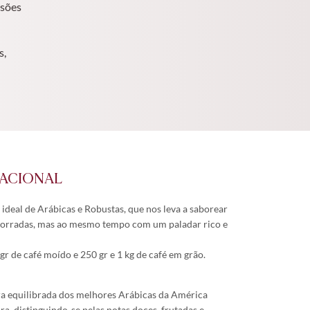
ssões
s,
NACIONAL
ideal de Arábicas e Robustas, que nos leva a saborear
torradas, mas ao mesmo tempo com um paladar rico e
gr de café moído e 250 gr e 1 kg de café em grão.
ra equilibrada dos melhores Arábicas da América
ra, distinguindo-se pelas notas doces, frutadas e