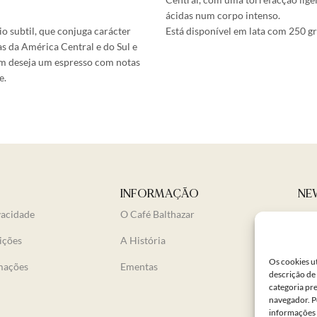
ácidas num corpo intenso.
o subtil, que conjuga carácter
Está disponível em lata com 250 gr
as da América Central e do Sul e
uem deseja um espresso com notas
e.
INFORMAÇÃO
NE
vacidade
O Café Balthazar
ições
A História
Os cookies ut
amações
Ementas
descrição de 
categoria pr
navegador. P
informações 