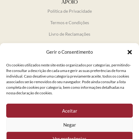
APOIO
Política de Privacidade
Termos e Condições
Livro de Reclamações
Gerir o Consentimento
INFORMAÇÃO
O Café Balthazar
Os cookies utilizados neste site estão organizados por categorias, permitindo-
lhe consultar a descrição de cada uma e gerir as suas preferências de forma
A História
individual. Caso desative uma categoria previamente aceite, todos os cookies
associados serão removidos do seu navegador. Pode ainda consultar a lista
Ementas
completa de cookies por categoria, bem como informações detalhadas na
nossa declaração de cookies.
NEWSLETTER
Aceitar
Negar
© 2024 Confeitaria Nacional. Todos os direitos reservados.
Ver preferências