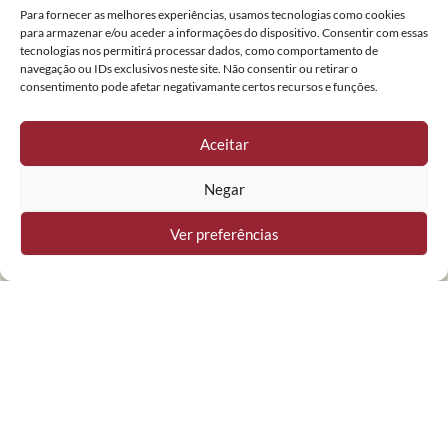
Para fornecer as melhores experiências, usamos tecnologias como cookies
Terms and Conditions
para armazenar e/ou aceder a informações do dispositivo. Consentir com essas
tecnologias nos permitirá processar dados, como comportamento de
Complaint book
navegação ou IDs exclusivos neste site. Não consentir ou retirar o
consentimento pode afetar negativamante certos recursos e funções.
INFORMATION
Aceitar
Café Balthazar
Negar
About us
Menus
Ver preferências
NEWSLETTER
© 2024 Confeitaria Nacional. All rights reserved