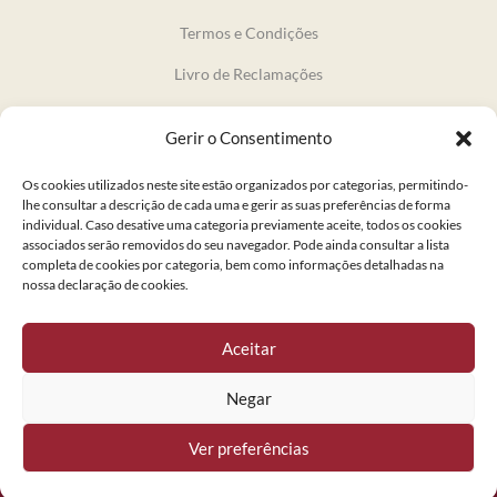
Termos e Condições
Livro de Reclamações
Gerir o Consentimento
INFORMAÇÃO
O Café Balthazar
Os cookies utilizados neste site estão organizados por categorias, permitindo-
lhe consultar a descrição de cada uma e gerir as suas preferências de forma
A História
individual. Caso desative uma categoria previamente aceite, todos os cookies
associados serão removidos do seu navegador. Pode ainda consultar a lista
Ementas
completa de cookies por categoria, bem como informações detalhadas na
nossa declaração de cookies.
NEWSLETTER
Aceitar
Negar
© 2024 Confeitaria Nacional. Todos os direitos reservados.
Ver preferências