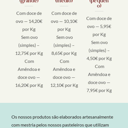
(grande)
(médio)
(pequen
o)
Com doce de
Com doce de
Com doce de
ovo — 14,20€
ovo — 10,10€
ovo — 5,95€
por Kg
por Kg
por Kg
Sem ovo
Sem ovo
Sem ovo
(simples) –
(simples) –
(simples) –
12,75€ por Kg
8,65€ por Kg
4,50€ por Kg
Com
Com
Com
Amêndoa e
Amêndoa e
Amêndoa e
doce ovo —
doce ovo —
doce ovo —
16,20€ por Kg
12,10€ por Kg
7,95€ por Kg
Os nossos produtos são elaborados artesanalmente
com mestria pelos nossos pasteleiros que utilizam