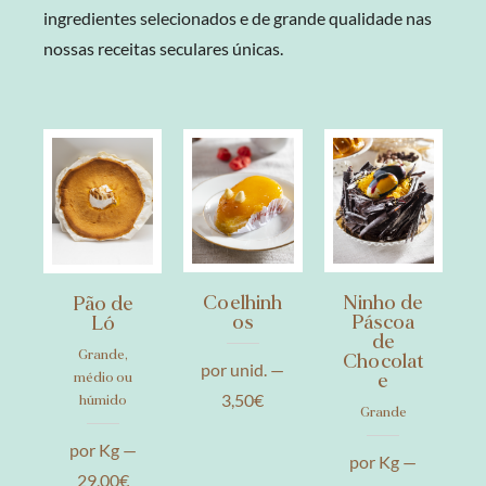
ingredientes selecionados e de grande qualidade nas
nossas receitas seculares únicas.
Coelhinh
Ninho de
Pão de
os
Páscoa
Ló
de
Grande,
Chocolat
por unid. —
e
médio ou
3,50€
húmido
Grande
por Kg —
por Kg —
29,00€